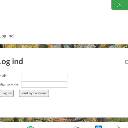
Log ind
Log ind
mail:
dgangskode: