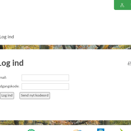
Log ind
Log ind
mail:
dgangskode: