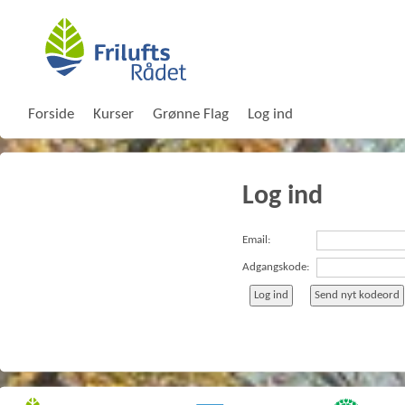
Forside
Kurser
Grønne Flag
Log ind
Log ind
Email:
Adgangskode: